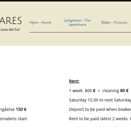
ares
Leiligheten - The 
Hjem - Home
Bilder - Pictures
apartment
osta del Sol
Rent:
1 week
800
€
+ cleaning
80 €
Saturday 15.00 to next Saturday
nngåelse
150 €
Deposit to be paid when book
eriodens start.
Rent to be paid latest 2 weeks 