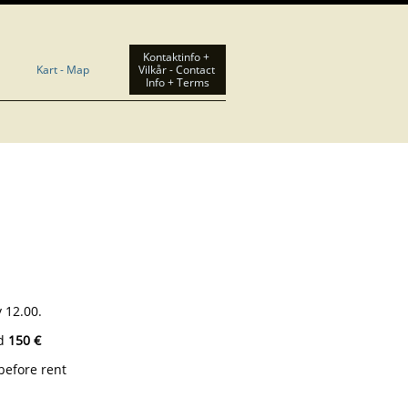
Kontaktinfo + 
Kart - Map
Vilkår - Contact 
Info + Terms
 12.00.
ed
150 €
before rent