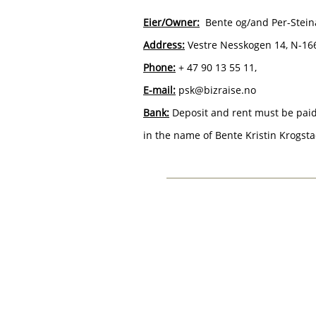
Eier/Owner:
Bente og/and Per-Stein
Address:
Vestre Nesskogen 14, N-1
Phone:
+ 47 90 13 55 11,
E-mail:
psk@bizraise.no
Bank:
Deposit and rent must be paid
in the name of Bente Kristin Krogsta