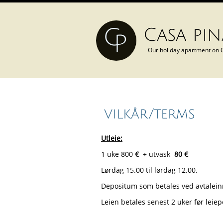
C
Casa pin
P
Our holiday apartment on C
vilkår/terms
Utleie:
1 uke
800
€
+ utvask
80 €
Lørdag 15.00 til lørdag 12.00.
Depositum som betales ved avtalei
Leien betales senest 2 uker før leiep